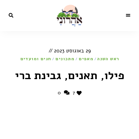
מתכונים,
בלוג
סרטונים,
כתבות
הקולינריה
ותכניות
29 באוגוסט 2023
טלוויזיה
של השף
של
ראש השנה
מאפים
ישראל
מתכונים
חגים ומועדים
/
/
/
אהרוני
ישראל
פילו, תאנים, גבינת ברי
אהרוני
0
7