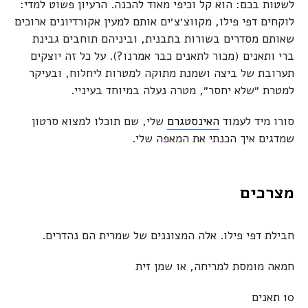
לשטות בכם: הוא קל וכיפי מאוד להכנה. הרעיון פשוט למדי:
לוקחים דפי פילו, מקווצ׳צ׳ים אותם למעין אקורדיונים ארוכים
שאותם מסדרים בשורות בתבנית, וביניהם תוחבים גבינת
ברי ותאנים (מכור לתאנים כבר אמרנו?). על כל זה יוצקים
תערובת של ביצה ושמנת מתוקה למטרות ליחלוח, ובעיקר
למטרת ״שלא יחסר״, מטרה נעלה במיוחד בעיניי.
סורו מיד לעמוד
האינסטגרם
שלי, שם תוכלו למצוא סרטון
שמדגים איך הכנתי את המאפה שלי.
מצרכים
חבילת דפי פילו. אלה המצוננים של שמרית הם נהדרים.
חמאה מומסת למריחה, או שמן זית
10 תאנים