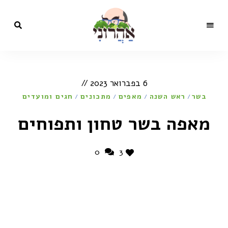
מתכונים,
בלוג
סרטונים,
כתבות
הקולינריה
ותכניות
6 בפברואר 2023
טלוויזיה
של השף
של
בשר
ראש השנה
מאפים
ישראל
מתכונים
חגים ומועדים
/
/
/
/
אהרוני
ישראל
מאפה בשר טחון ותפוחים
אהרוני
0
3