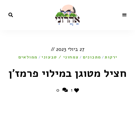
מתכונים,
בלוג
סרטונים,
כתבות
הקולינריה
ותכניות
27 ביולי 2023
טלוויזיה
של השף
של
ירקות
מתכונים
ישראל
צמחוני / טבעוני
ממולאים
/
/
/
אהרוני
ישראל
חציל מטוגן במילוי פרמז׳ן
אהרוני
0
1