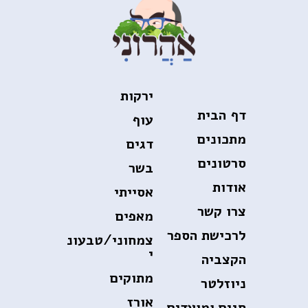
ירקות
דף הבית
עוף
מתכונים
דגים
סרטונים
בשר
אודות
אסייתי
צרו קשר
מאפים
לרכישת הספר
צמחוני/טבעונ
י
הקצביה
מתוקים
ניוזלטר
אורז
חגים ומועדים