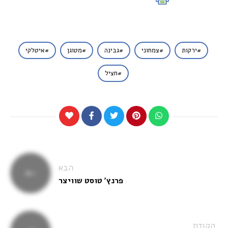
ירקות
צמחוני
גבינה
מטוגן
איטלקי
חציל
ניווט
הבא
פרנץ׳ טוסט שוויצר
הקודם