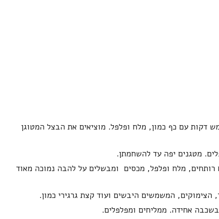
ש דקות עם כף כמון, מלח ופלפל. מוציאים את הבצל המטוגן
לים. מטגנים יפה עד להשחמתן.
 לסיר, מוסיפים כ-3 כוסות מים רותחים, מלח ופלפל, מכסים ומבשלים על להבה נמוכה מאוד
 הצימוקים, המשמשים היבשים ועוד קצת גרגירי כמון.
בשכבה אחידה. ממליחים ומפלפלים.