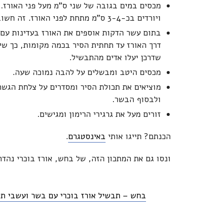
מכסים במים בגובה של שני ס"מ מעל פני האורז.
ויורדים בכ-3-4 ס"מ מתחת לפני האורז. זה חשוב כי בעצם החל מהשלב הזה האורז מתבשל על אדים בעיקר.
בתום עשר הדקות אוספים את האורז בעדינות עם כ
דרך האורז עד תחתית הסיר בכמה מקומות, כך שי
שדרכן יעלו אדים מהתבשיל.
מכסים היטב ומבשלים על להבה נמוכה שעה.
מוציאים את תכולת הסיר ומסדרים על צלחת הגשה 
ולבסוף הבשר.
זורים מעל את גרגירי הרימון ומגישים.
הכנתם? תייגו אותי
באינסטגרם
.
ונסו גם את המתכון הזה, של בחש, אורז בוכרי נהדר
בחש – תבשיל אורז בוכרי עם בשר ועשבי תי