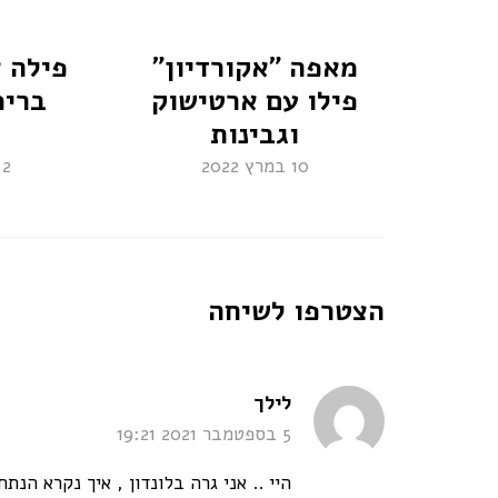
ים
מאפה "אקורדיון"
פילה 
פילו עם ארטישוק
ברימ
וגבינות
10 במרץ 2022
2 בפברואר 2021
הצטרפו לשיחה
says:
לילך
5 בספטמבר 2021 19:21
היי .. אני גרה בלונדון , איך נקרא הנת