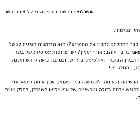
תי ונכלמתי.
כבר התחלתם לתכנן את התפריט?) הוא הזדמנות חגיגית לבשל
י כל כך אוהב: אורז יסמין? יש. פרוסות עסיסיות של בשר
 התבלין הבוכרי האולטימטיבי? יש. וכמובן, כיאה לראש השנה,
הו, בהחלט יש!
, מרשימה וטעימה. לא משנה כמה פעמים אכין אותה (והאל עדי
 להגיש צלחת גדולה ומרשימה של אושפלואו לשולחן, לחלק מנות
.