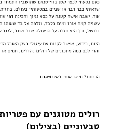
פעם נסעתי לכפר קטן בווייטנאם שתושביו התמחו בה
שראיתי כבר דבר או שניים במסעותיי בעולם. בחזית
אור, ישבה אישה קטנה על כסא נמוך והכינה דפי או
עשויה קמח אורז ומים בלבד, וזלפה על בד שאותו ה
ובושל, וכך היא חזרה על הפעולה שוב ושוב, לנגד ע
היום, כידוע, אפשר לקנות את עיגולי בצק האורז ה
והרי לכם כמה מתכונים של רולים נהדרים, חמים או ק
הכנתם? תייגו אותי
באינסטגרם
.
רולים מטוגנים עם פטריות
טבעוניים (בצילום)