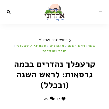
מתכונים,
בלוג
סרטונים,
כתבות
הקולינריה
ותכניות
5 בספטמבר 2021
טלוויזיה
של השף
של
בשר
ראש השנה
מתכונים
צמחוני / טבעוני
ישראל
/
/
/
/
אהרוני
ישראל
חגים ומועדים
אהרוני
קרעפלך נהדרים בכמה
גרסאות: לראש השנה
(ובכלל)
23
13