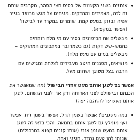
אוחזים בשני הקצוות של בסיס חצי הסהר, מקרבים אותם
זה לזה, מצמידים ומהדקים. מניחים על מגש מרופד בנייר
אפיה ובזוק במעט קמח. שומרים במקרר עד לבישול
(אפשר במקפיא).
מבשלים את הכיסונים בסיר עם מי מלח רותחים
כחמש-שש דקות (גם כשמדובר במתכונים המתוקים –
מבשלים במים עם מעט מלח).
מוציאים, מסננים היטב מעבירים לצלחת ומגישים עם
הרבה בצל מטוגן ושחום מעל.
אפשר גם לטגן אותם מעט אחרי הבישול
(מה שמאפשר את
הכנתם ובישולם לפני הארוחה ורק אז, לפני הגשתם, לטגן
אותם מעט עד להזהבה יפה).
במה מטגנים? אפשר בשמן רגיל, אפשר בשמן זית. אפשר
ואף מומלץ גם לטגן אותם בחמאה. והכי כדאי זה לטגן
אותם במעט שומן אווז (אותו קונים קפוא במרכולים)
שנותן להן טעם נהדר, חגיגי ואחר.