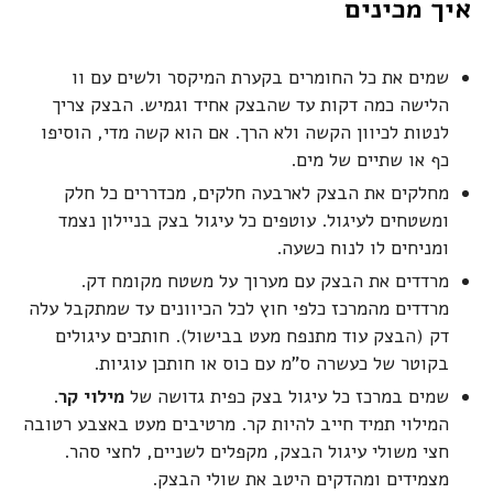
איך מכינים
שמים את כל החומרים בקערת המיקסר ולשים עם וו
הלישה כמה דקות עד שהבצק אחיד וגמיש. הבצק צריך
לנטות לכיוון הקשה ולא הרך. אם הוא קשה מדי, הוסיפו
כף או שתיים של מים.
מחלקים את הבצק לארבעה חלקים, מכדררים כל חלק
ומשטחים לעיגול. עוטפים כל עיגול בצק בניילון נצמד
ומניחים לו לנוח כשעה.
מרדדים את הבצק עם מערוך על משטח מקומח דק.
מרדדים מהמרכז כלפי חוץ לכל הכיוונים עד שמתקבל עלה
דק (הבצק עוד מתנפח מעט בבישול). חותכים עיגולים
בקוטר של כעשרה ס"מ עם כוס או חותכן עוגיות.
שמים במרכז כל עיגול בצק כפית גדושה של
מילוי קר
.
המילוי תמיד חייב להיות קר. מרטיבים מעט באצבע רטובה
חצי משולי עיגול הבצק, מקפלים לשניים, לחצי סהר.
מצמידים ומהדקים היטב את שולי הבצק.