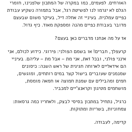
האורחים. לפעמים, כמו במקרה של המתכון שלפנינו, חומרי
הגלם לא יגרמו לנו לפשיטת רגל, אבל בתמורה נשקיע עבודת
כפיים עמלנית. בעיניי זה אחלה דיל, בעיקר משום שבעצם
מדובר בעבודת כפיים מהנה ומספקת מאוד. כיף גדול.
אז על מה אנחנו מדברים כאן בעצם?
קרעפלך, חברים! או בשמם הפולני: פירוגי. כידוע לכולם, אני
אינני פולני, ובכל זאת, אני מת – אבל מת – עליהם. בעיניי
הם אידאליים לארוחה חגיגית של ראש השנה: כיסונים
שמנמנים שעוברים בישול קצר במים רותחים, ומוגשים,
חמים ומהבילים עם שמנת חמוצה או חמאה מומסת,
מושחמים מטיגון וקראנצ'יים למכביר.
כרגיל, נתחיל במתכון בסיסי לבצק, ולאחריו כמה גרסאות:
צמחוניות, בשריות ומתוקות.
קדימה, לעבודה.