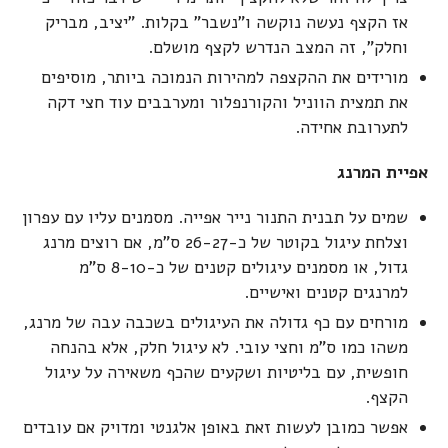
אז הקצף נעשה נוקשה ו"נשבר" בקלות. "יציב, מבריק
וחלק", זה המצב הנדרש לקצף מושלם.
מורידים את ההקצפה למהירות הנמוכה ביותר, מוסיפים
את תמצית הווניל והקורנפלור ומערבבים עוד חצי דקה
לתערובת אחידה.
אפיית המרנג
שמים על תבנית התנור נייר אפייה. מסמנים עליו עם עפרון
וצלחת עיגול בקוטר של כ-26-27 ס"מ, אם רוצים מרנג
גדול, או מסמנים עיגולים קטנים של כ-8-10 ס"מ
למרנגים קטנים ואישיים.
מורחים עם כף גדולה את העיגולים בשכבה עבה של מרנג,
משהו כמו ס"מ וחצי עובי. לא עיגול חלק, אלא בהנחה
חופשית, עם בליטיות ושקעים שהכף משאירה על עיגול
הקצף.
אפשר כמובן לעשות זאת באופן אלגנטי ומדויק אם עובדים