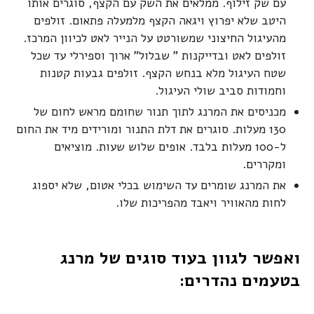
עם שק זילוף. ממלאים את השק עם הקצף, סוגרים אותו
היטב שלא יפרוץ ויגאה הקצף מלמעלה פתאום. זולפים
מהעיגול החיצוני שמשורטט על הנייר לאט לכיוון המרכז.
זולפים לאט ובדייקנות " שבלול" ארוך וספירלי עד שכל
שטח העיגול מלא בנחש הקצף. זולפים גבעות קטנות
וחמודות סביב שולי העיגול.
מכניסים את המרנג לתוך תנור שחומם מראש לחום של
130 מעלות. סוגרים את דלת התנור ומורידים מיד את החום
ל-100 מעלות בלבד. אופים שלוש שעות. מוציאים
ומקררים.
את המרנג שומרים עד השימוש בכלי אטום, שלא יספוג
לחות מהאוויר ויאבד מהפריכות שלו.
ואפשר לגוון בעוד סוגים של מרנג
בטעמים נהדרים: