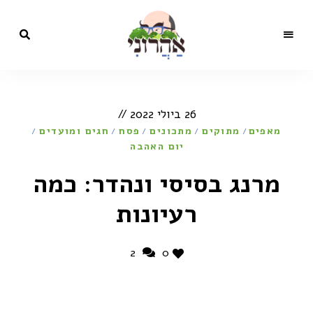
מתכונים,
בלוג
סרטונים,
כתבות
הקולינריה
ותכניות
26 ביולי 2022
טלוויזיה
של השף
של
מאפים
מתוקים
מתכונים
פסח
חגים ומועדים
ישראל
/
/
/
/
/
אהרוני
ישראל
יום האהבה
אהרוני
מרנג בסיסי ונהדר: כמה
רעיונות
2
0