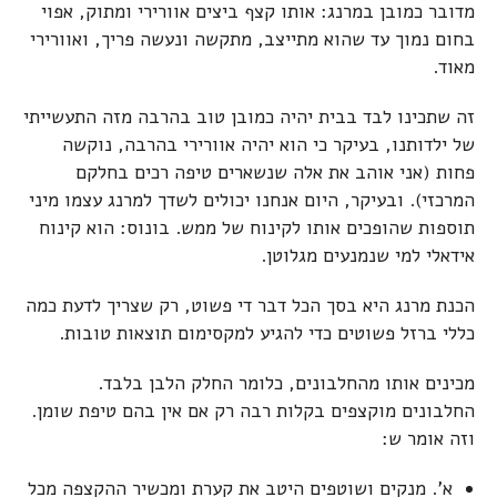
מדובר כמובן במרנג: אותו קצף ביצים אוורירי ומתוק, אפוי
בחום נמוך עד שהוא מתייצב, מתקשה ונעשה פריך, ואוורירי
מאוד.
זה שתכינו לבד בבית יהיה כמובן טוב בהרבה מזה התעשייתי
של ילדותנו, בעיקר כי הוא יהיה אוורירי בהרבה, נוקשה
פחות (אני אוהב את אלה שנשארים טיפה רכים בחלקם
המרכזי). ובעיקר, היום אנחנו יכולים לשדך למרנג עצמו מיני
תוספות שהופכים אותו לקינוח של ממש. בונוס: הוא קינוח
אידאלי למי שנמנעים מגלוטן.
הכנת מרנג היא בסך הכל דבר די פשוט, רק שצריך לדעת כמה
כללי ברזל פשוטים כדי להגיע למקסימום תוצאות טובות.
מכינים אותו מהחלבונים, כלומר החלק הלבן בלבד.
החלבונים מוקצפים בקלות רבה רק אם אין בהם טיפת שומן.
וזה אומר ש:
א'. מנקים ושוטפים היטב את קערת ומכשיר ההקצפה מכל