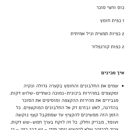
כוס וחצי סוכר
1 כפית חומץ
2 כפיות תמצית וניל אמיתית
2 כפות קורנפלור
איך מכינים
שמים את החלבונים והחומץ בקערה גדולה ונקיה
ומקצפים במהירות בינונית-נמוכה כשתיים-שלוש דקות.
מגבירים את מהירות ההקצפה ומוסיפים את הסוכר
בהדרגה, לאט ובזרם דק אל החלבונים המוקצפים. כל
הזמן הזה ממשיכים להקציף עד שמתקבל קצף נוקשה
ועומד, מבריק וחלק. כל זה לוקח בערך חמש-שש דקות.
צריך להיזהר שלא להקציף יותר מידי – יש דבר כזה – כי