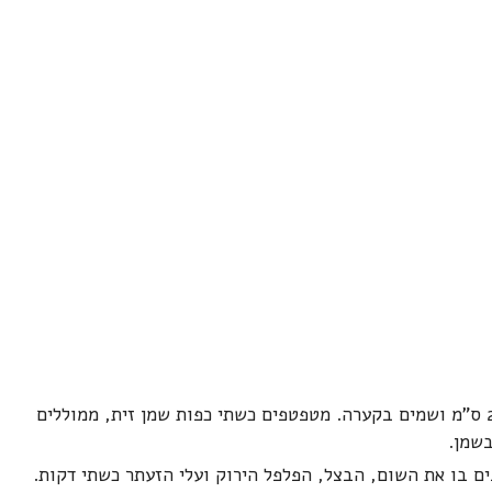
חותכים עם מספריים את האטריות לפיסות של כ-2 ס"מ ושמים בקערה. מטפטפים כשתי כפות שמן זית, ממוללים
שמן.
טגנים בו את השום, הבצל, הפלפל הירוק ועלי הזעתר כשתי דקות.