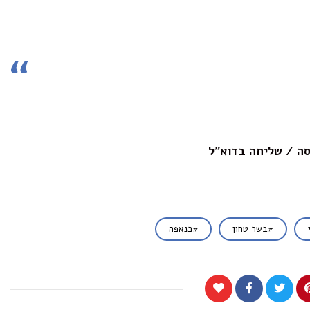
ה / שליחה בדוא"ל
בשר טחון
כנאפה