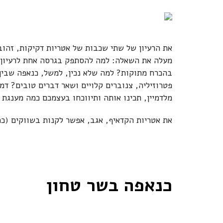
את הרעיון של שתי שכבות של אטריות דקיקות, זהובו
מעלה את השאלה: למה להסתפק בגרסה אחת לרעיון ה
בהכרח מתוקות? למה שלא נכין, למשל, כנאפה שבין 
פטרוזיליה, צנוברים קלויים ושאר דברים טובים? דמי
מלדמיין, תכינו אותה ותיווכחו בעצמכם כמה מענגת 
את אטריות הקדאיף, אגב, אפשר לקנות בשווקים (כמ
כנאפה בשר טחון