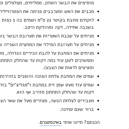
מוסיפים את הבשר הטחון, ממליחים, מפלפלים ומ
מכבים את האש ומערבבים פנימה את הפטרוזיליה 
לוקחים מח
בשכבה אחידה, דקה ומהודקת היטב.
מניחים על שכבת האטריות את תערובת הבשר בשכ
מניחים על תערובת המילוי את המחצית השנייה ש
מניחים את המחבת על להבת הכיריים הגדולה, מט
וממשיכים לטגן עוד כמה דקות עד שהחלק התחתון
ומציצים לראות את הצבע).
שמים את המחבת צלחת הפוכה והופכים בזהירות 
שמים עוד מעט שמן זית במחבת ו"מגליצ'ים" בזה
דקות עד שהחלק התחתון מזהיב אף הוא.
מעבירים לצלחת הגשה, מפזרים מעל את שאר הצנו
ברור שעם טחינה.
הכנתם? תייגו אותי
באינסטגרם
.