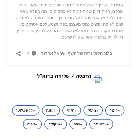
הדפסה / שליחה בדוא"ל
קינוח
מתוק
חגיגי
עוגה
ללא גלוטן
ערמונים
פסח
שוקולד
אפיה