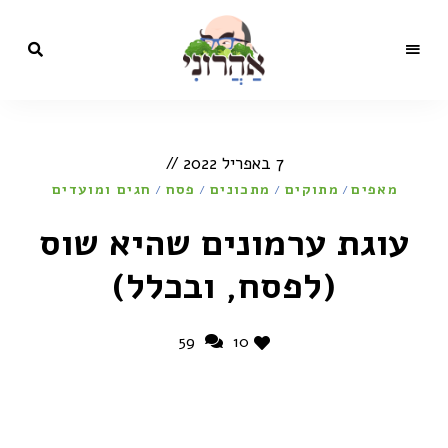
מתכונים,
בלוג
סרטונים,
כתבות
הקולינריה
ותכניות
7 באפריל 2022
טלוויזיה
של השף
של
מאפים
מתוקים
ישראל
מתכונים
פסח
חגים ומועדים
/
/
/
/
אהרוני
ישראל
עוגת ערמונים שהיא שוס
אהרוני
(לפסח, ובכלל)
59
10