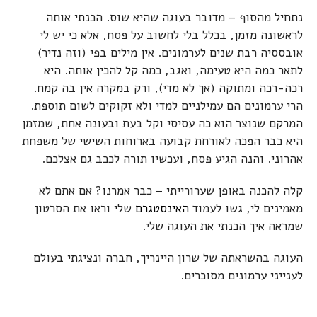
נתחיל מהסוף – מדובר בעוגה שהיא שוס. הכנתי אותה
לראשונה מזמן, בכלל בלי לחשוב על פסח, אלא כי יש לי
אובססיה רבת שנים לערמונים. אין מילים בפי (וזה נדיר)
לתאר כמה היא טעימה, ואגב, כמה קל להכין אותה. היא
רכה-רכה ומתוקה (אך לא מדי), ורק במקרה אין בה קמח.
הרי ערמונים הם עמילניים למדי ולא זקוקים לשום תוספת.
המרקם שנוצר הוא כה עסיסי וקל בעת ובעונה אחת, שמזמן
היא כבר הפכה לאורחת קבועה בארוחות השישי של משפחת
אהרוני. והנה הגיע פסח, ועכשיו תורה לככב גם אצלכם.
קלה להכנה באופן שערורייתי – כבר אמרנו? אם אתם לא
מאמינים לי, גשו לעמוד
האינסטגרם
שלי וראו את הסרטון
שמראה איך הכנתי את העוגה שלי.
העוגה בהשראתה של שרון היינריך, חברה ונציגתי בעולם
לענייני ערמונים מסוכרים.