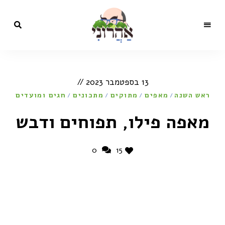
מתכונים,
בלוג
סרטונים,
כתבות
הקולינריה
ותכניות
13 בספטמבר 2023
טלוויזיה
של השף
של
ראש השנה
מאפים
ישראל
מתוקים
מתכונים
חגים ומועדים
/
/
/
/
אהרוני
ישראל
מאפה פילו, תפוחים ודבש
אהרוני
0
15