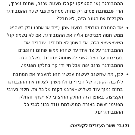
ההמבורגר (או הסטייק) יקבלו מעטה צרוב, שחום ופריך,
הרי שבמחבת פסים רק פחות ממחצית פני שטח ההמבורגר
מקבלים את הטוב הזה, לא חבל?
את המחבת מורחים במעט שמן (זית או אחר) ורק כשהיא
ממש חמה מכניסים אליה את ההמבורגר. אם לא נשמע קול
הטצצצצצצ הזה, אז השמן לא חם דיו. צורבים את
ההמבורגר על צד אחד עד שהוא ממש שחום והופכים
בעדינות על הצד השני להשחמה יסודית. בשלב הזה
ההמבורגר צרוב יפה אבל חי ודי קר בחלקו הפנימי.
לכן, מה שחשוב לעשות עכשיו הוא להעביר את המחבת
ללהבה הקטנה של הכיריים ולהמשיך לצלות את ההמבורגר
בחום נמוך עוד כשלוש-ארבע דקות על כל צד, תלוי בעובי
הקציצה. באופן הזה החלק החיצוני לא ישרף והחלק
הפנימי יעשה בצורה המושלמת (וזה נכון לגבי כל
ההמבורגרים).
ולגבי שאר העזרים לקציצה: