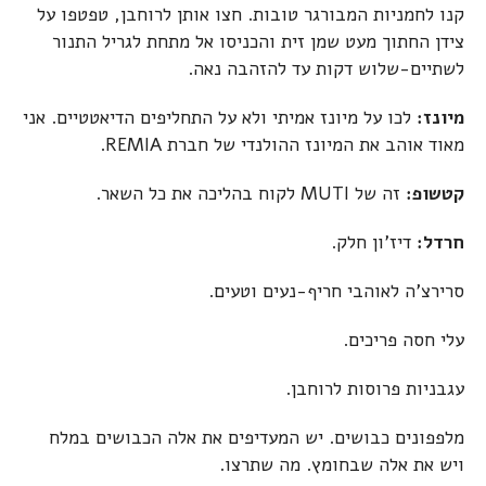
קנו לחמניות המבורגר טובות. חצו אותן לרוחבן, טפטפו על
צידן החתוך מעט שמן זית והכניסו אל מתחת לגריל התנור
לשתיים-שלוש דקות עד להזהבה נאה.
מיונז:
לכו על מיונז אמיתי ולא על התחליפים הדיאטטיים. אני
מאוד אוהב את המיונז ההולנדי של חברת REMIA.
קטשופ:
זה של MUTI לקוח בהליכה את כל השאר.
חרדל:
דיז'ון חלק.
סרירצ'ה לאוהבי חריף-נעים וטעים.
עלי חסה פריכים.
עגבניות פרוסות לרוחבן.
מלפפונים כבושים. יש המעדיפים את אלה הכבושים במלח
ויש את אלה שבחומץ. מה שתרצו.