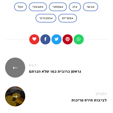
בשר
דג
צמחוני
טבעוני
קל
פטריות
המבורגר
ניווט
הבא
גראטן כרובית כמו שלא הכרתם
הקודם
לביבות תירס פריכות