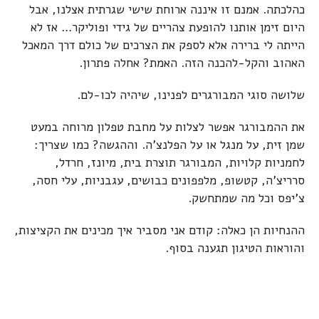
כהלכתה. אמנם זו איננה ארוחת שישי שגרתית אצלנו, אבל
היום זימן אותנו להופעת צהריים של גידי ופוליקר… אז לא
הייתה לי ברירה אלא לספק את הצרכים של כולם דרך המאכל
האהוב והקל-להכנה הזה. האמת? אחלה פתרון.
שלושה סוגי המבורגרים לפנינו, שיהיה לכו-לם.
את ההמבורגר אפשר לצלות על מחבת טפלון מרוחה במעט
שמן זית, על מנגל או על הפלנצ'ה. וההגשה? כמו שצריך:
לחמניות קלויות, המבורגר תוצרת בית, מיונז, חרדל,
סרריצ'ה, קטשופ, מלפפונים כבושים, עגבניות, עלי חסה,
צ'יפס וכל מה שמתחשק.
ההנחיות הן כאלה: קודם אני מסביר איך מכינים את הקציצות,
והוראות הטיגון תגענה בסוף.