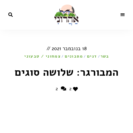
מתכונים,
בלוג
סרטונים,
כתבות
הקולינריה
ותכניות
18 בנובמבר 2021
טלוויזיה
של השף
של
בשר
דגים
ישראל
מתכונים
צמחוני / טבעוני
/
/
/
אהרוני
ישראל
המבורגר: שלושה סוגים
אהרוני
2
2