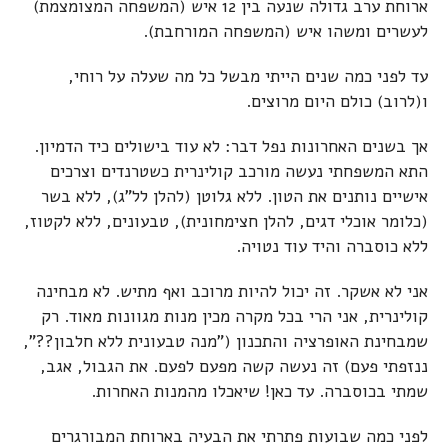
ארוחת ערב גדולה שנעה בין 12 איש (המשפחה המצומצמת)
לעשרים ומשהו איש (המשפחה המורחבת).
עד לפני כמה שנים הייתי מבשל כל מה שעלה על רוחי,
ו(לרוב) כולם היום מרוצים.
אך בשנים האחרונות נפל דבר: לא עוד בישולים כיד הדמיון.
התא המשפחתי נעשה מורכב קולינרית כשטרנדים וצרכים
אישיים נותנים את הטון. ללא גלוטן (להלן לל"ג), ללא בשר
(כלומר אוכלי דגים, להלן חצימחונית), טבעונים, ללא לקטוז,
ללא כוסברה והיד עוד נטויה.
אני לא אשקר. זה יכול להיות מרוכב ואף מתיש. לא מבחינה
קולינרית, אני הרי בכל מקרה מכין מנות מגוונות מאוד. רק
שמבחינת האופרציה והתכנון ("מנה טבעונית ללא חלבון??",
ננזפתי פעם) זה נעשה קשה מפעם לפעם. את הגבול, אגב,
שמתי בכוסברה. עד כאן! שיאכלו מהמנות האחרות.
לפני כמה שבועות פתרתי את הבעיה בארוחת המבורגרים