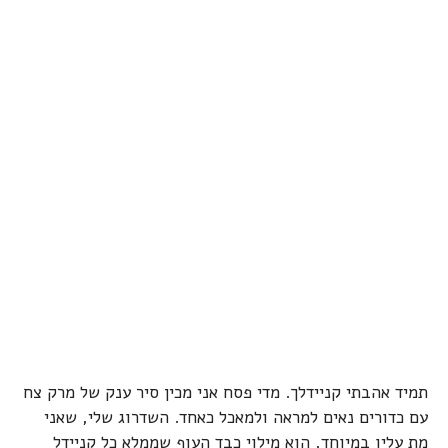
תמיד אהבתי קניידלך. מדי פסח אני מכין סיר ענק של מרק צח
עם כדורים נאים למראה ולמאכל כאחד. השדרוג שלי, שאני
מת עליו במיוחד, הוא מילוי כבד העוף שממלא כל קניידל