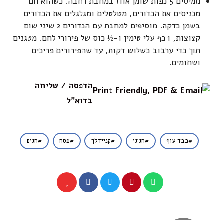
ממיסים 5 כפות שומן אווז במחבת רחבה. כשהוא חם
מכניסים את הכדורים, מטלטלים ומגלגלים את הכדורים
בשמן כדקה. מוסיפים למחבת עם הכדורים 2 שיני שום
קצוצות, 1 כף עלי טימין ו-½ כוס של פירורי לחם. מטגנים
תוך כדי ערבוב כשלוש דקות, עד שהפירורים פריכים
ושחומים.
הדפסה / שליחה
בדוא"ל
כבד עוף
חגיגי
קניידלך
פסח
חגים