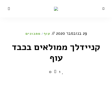
מתכונים,
בלוג
סרטונים,
כתבות
הקולינריה
ותכניות
טלוויזיה
של השף
29 בנובמבר 2020
של
עוף
מתכונים
/
ישראל
אהרוני
ישראל
קניידלך ממולאים בכבד
אהרוני
עוף
0
1