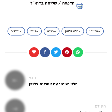
הדפסה / שליחה בדוא"ל
אסייתי
ללא גלוטן
בריא
דגים
ג'ינג'ר
ניווט
הבא
סלט סשימי עם אטריות צלופן
הקודם