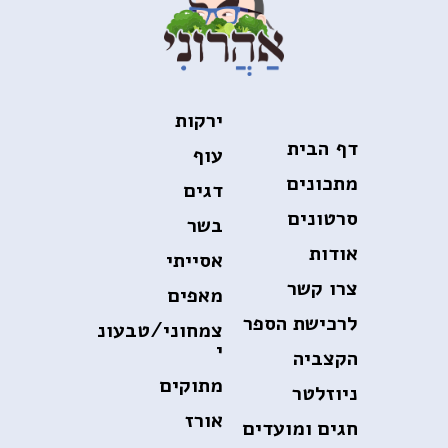
ירקות
דף הבית
עוף
מתכונים
דגים
סרטונים
בשר
אודות
אסייתי
צרו קשר
מאפים
לרכישת הספר
צמחוני/טבעונ
י
הקצביה
מתוקים
ניוזלטר
אורז
חגים ומועדים