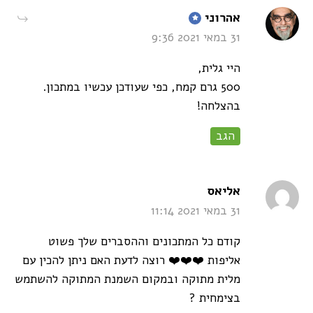
says:
אהרוני
31 במאי 2021 9:36
היי גלית,
500 גרם קמח, כפי שעודכן עכשיו במתכון.
בהצלחה!
הגב
says:
אליאס
31 במאי 2021 11:14
קודם כל המתכונים וההסברים שלך פשוט
אליפות ❤️❤️❤️ רוצה לדעת האם ניתן להכין עם
מלית מתוקה ובמקום השמנת המתוקה להשתמש
בצימחית ?