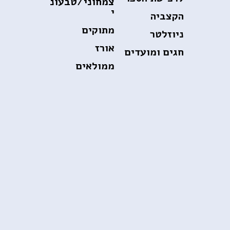
צמחוני/טבעונ
י
הקצביה
מתוקים
ניוזלטר
אורז
חגים ומועדים
ממולאים