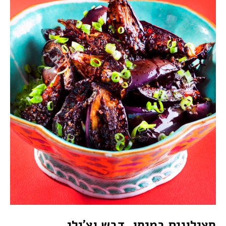
חצילונים במיסו, דבש וצ'ילי