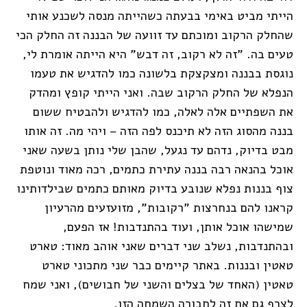
הייתי מביט באימי בבעתה כשהייתה מנסה לשכנע אותי
שהחלק הרקוב ומוכתם עד זוועה של הבננה זה החלק הכי
טעים בה. "זה לא רקוב, זה דבש" היא הייתה אומרת לי,
נוגסת בבננה ומצקצקת בלשונה כמו להדגיש את טעמו
הנפלא של החלק הרקוב שבה. ואני הייתי קופץ ומהדק
את השפתיים אלה לאלה, כמו להדגיש ולהבטיח ששום
בננה מהסוג הזה לא תיכנס לפה הזה – ויהי מה. זה אותו
מבט בדיוק, נדהם עד נגעל, שהבן שלי נותן בשעה שאני
אוכל בהנאה רבה בננה עתירת כתמים, רכה מאוד ונוטפת
צוף בננות נפלא שנובע בדיוק מאותם כתמים שבילדותינו
קראנו להם בנחרצות "רקובות", מזועזעים מהרעיון
שמישהו אוכל אותן, ועוד בהתנדבות! אז הפעם,
ובהתנדבות, נשלב שני דברים שאני אוהב מאוד: טארט
טאטין ובננות. באתר קיימים כבר שני מתכוני טארט
טאטין (האחד של בצלים והשני של חבושים), ואני שמח
לצרף גם את זה לחבורה השמחה הזו.