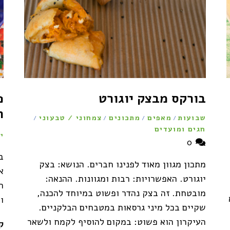
בורקס מבצק יוגורט
פ
ח
שבועות
מאפים
מתכונים
צמחוני / טבעוני
/
/
/
/
חגים ומועדים
י
0
ב
מתכון מגוון מאוד לפנינו חברים. הנושא: בצק
א
יוגורט. האפשרויות: רבות ומגוונות. ההנאה:
ח
מובטחת. זה בצק נהדר ופשוט במיוחד להכנה,
ו
שקיים בכל מיני גרסאות במטבחים הבלקניים.
העיקרון הוא פשוט: במקום להוסיף לקמח ולשאר
ק