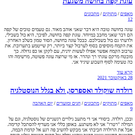
עוגת קפה בחושה משגעת
מאפים
/
מתוקים
/
מתכונים
12
עוגה בחושה טובה היא דבר שאני אוהב מאוד. גם טעמים טובים של קפה
הם דבר שאני מחבב במיוחד. עוגת קפה בחושה, לפיכך, היא בול בשבילי,
ולדעתי גם בול בשבילכם. כבכל עוגה בחושה, הסוד טמון בשלב האחרון.
את הקמח מוסיפים בסוף לערבול קצר ביותר, רק שייטמע בתערובת. את
ערבוב הקמח אפשר אפילו לעשות ידנית, עם לקקן או כפ גדולה. כך
מובטח מרקם עוגתי רך ונהדר. אז מי שרוצה עוגה פשוטה, מרשימה והו
כה טעימה לסוף השבוע שיגיד אני.
קרא עוד
28 באוקטובר 2021
רולדה שוקולד ואספרסו, ולא בגלל הנוסטלגיה
מאפים
/
מתוקים
/
מתכונים
/
חגים ומועדים
/
יום האהבה
9
ובכן, רולדה. ביסודי אני די מתעב גילויים רגשניים של נוסטלגיה, וגם על
המילה "רטרו" אני לא משתגע. באופן כללי אני מעדיף להסתכל קדימה.
אבל את הרולדה חביבתי אני מבקש להשיב פה רגע אל קדמת הבמה,