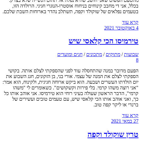
מהטעם הפשוט שאני חושב שהיא נפלה אל תהום הנשייה שלא בצדק.
בכלל, אני די מחבב קינוחים בניחוח אוסטרו-הנוגרי חגיגי. הרולדה הזו,
בטעמים נפלאים של שוקולד וקפה, תשתלב נהדר בארוחות השבת שלכם.
קרא עוד
4 באוקטובר 2021
טירמיסו הכי קלאסי שיש
שבועות
/
מתוקים
/
מתכונים
/
חגים ומועדים
8
הפעם מדובר במנה שהתחסלה עוד לפני שהספקתי לצלם אותה. בקושי
הספקתי לצלם את המנה של עצמי. אורי בני, בן הזקונים, חגג השבוע את
יום הולדתו העשרים ושבעה. הוא ביקש ארוחה חגיגית, ולקינוח, הוא אמר:
"אני רוצה משהו קרמי. בלי פירות וקשקושים". כשאומרים לי "משהו
קרמי", הדבר הראשון שעולה בעיני רוחי הוא טירמיסו. אני אוהב אותו כל
כך, ואני אוהב אותו הכי קלאסי שיש, עם טעמים טובים ועשירים של
ברנדי או ליקר קפה טוב.
קרא עוד
27 במאי 2021
טרין שוקולד וקפה