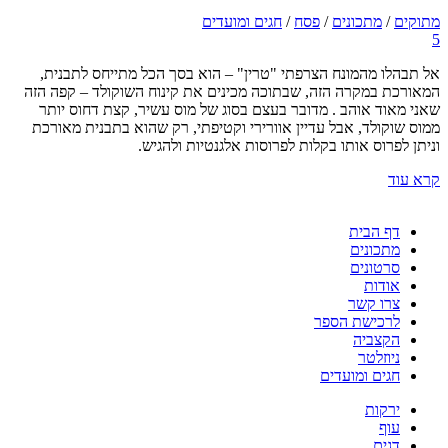
מתוקים
/
מתכונים
/
פסח
/
חגים ומועדים
5
אל תבהלו מהמונח הצרפתי "טרין" – הוא בסך הכל מתייחס לתבנית,
המאורכת במקרה הזה, שבתוכה מכינים את קינוח השוקולד – קפה הזה
שאני מאוד אוהב . מדובר בעצם בסוג של מוס עשיר, קצת דחוס יותר
ממוס שוקולד, אבל עדיין אוורירי וקטיפתי, רק שהוא בתבנית מאורכת
וניתן לפרוס אותו בקלות לפרוסות אלגנטיות ולהגיש.
קרא עוד
דף הבית
מתכונים
סרטונים
אודות
צרו קשר
לרכישת הספר
הקצביה
ניוזלטר
חגים ומועדים
ירקות
עוף
דגים