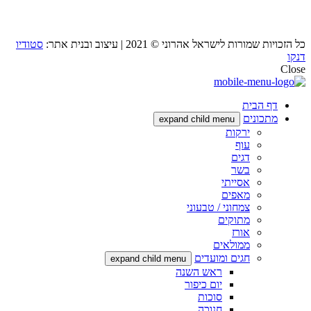
כל הזכויות שמורות לישראל אהרוני © 2021 | עיצוב ובנית אתר:
סטודיו
דנקו
Close
דף הבית
מתכונים
expand child menu
ירקות
עוף
דגים
בשר
אסייתי
מאפים
צמחוני / טבעוני
מתוקים
אורז
ממולאים
חגים ומועדים
expand child menu
ראש השנה
יום כיפור
סוכות
חנוכה