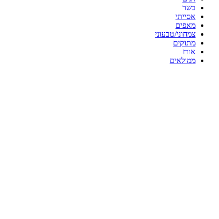
בשר
אסייתי
מאפים
צמחוני/טבעוני
מתוקים
אורז
ממולאים