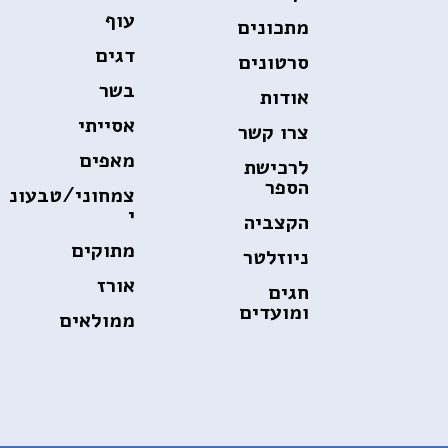
עוף
מתכונים
דגים
סרטונים
בשר
אודות
אסייתי
צרו קשר
מאפים
לרכישת
הספר
צמחוני/טבעונ
י
הקצביה
מתוקים
ניוזלטר
אורז
חגים
ומועדים
ממולאים