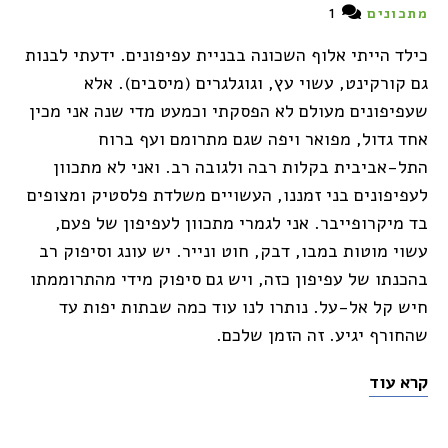
1
מתכונים
כילד הייתי אלוף השכונה בבניית עפיפונים. ידעתי לבנות
גם קורקינט, עשוי עץ, וגוגלגרים (מיסבים). אלא
שעפיפונים מעולם לא הפסקתי וכמעט מדי שנה אני מכין
אחד גדול, מפואר ויפה שגם מתרומם ועף ברוח
התל-אביבית בקלות רבה ולגובה רב. ואני לא מתכוון
לעפיפונים בני זמננו, העשויים משלדת פלסטיק ומצופים
בד מיקרופייבר. אני לגמרי מתכוון לעפיפון של פעם,
עשוי מוטות במבו, דבק, חוט ונייר. יש עונג וסיפוק רב
בהכנתו של עפיפון כזה, ויש גם סיפוק מידי מהתרוממתו
חיש קל אל-על. נותרו לנו עוד כמה שבתות יפות עד
שהחורף יגיע. זה הזמן שלכם.
קרא עוד