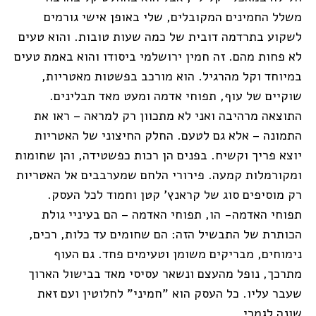
משלל החמינים המקובלים, שלי באופן אישי גורמים
לשקוע בתרדמה דובית של כמה שעות טובות. והוא טעים
לא פחות מהם. זה חמין ירושלמי ביסודו והוא באמת טעים
במיוחד וקל מהרגיל. הוא מורכב בפשטות מאטריות,
שוקיים של עוף, תפוחי אדמה ומעט מאד תבלינים.
התוצאה מרהיבה ואני לא מתכוון רק למראה – ראו את
התמונה – אלא גם לטעם. החלק החיצוני של האטריות
יוצא פריך וקשיח. בפנים הן רכות כפשטידה, והן שחומות
ומקורמלות קמעה. פירורי הלחם שמערבבים אל האטריות
רק מוסיפים סוג של קראנץ' קטן וחמוד לכל העסק.
תפוחי האדמה- הו, תפוחי האדמה – הם בעיניי גולת
הכותרת של התבשיל הזה: הם שחומים עד כלות, רכים,
נימוחים, מבריקים משומן וטעימים פחד. גם העוף
מתרכך, נופל מהעצם ונשאר עסיסי מאד בבישול הארוך
שעבר עליו. כל העסק הוא "חמיני" לחלוטין ועם זאת
שונה לגמרי.