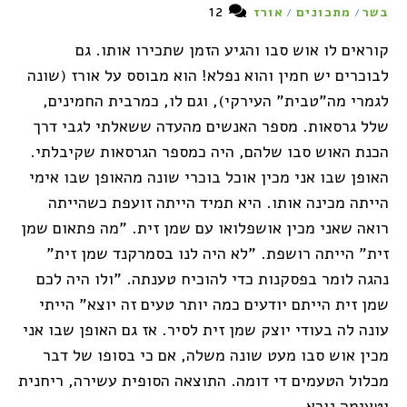
12
בשר
מתכונים
אורז
/
/
קוראים לו אוש סבו והגיע הזמן שתכירו אותו. גם
לבוכרים יש חמין והוא נפלא! הוא מבוסס על אורז (שונה
לגמרי מה"טבית" העירקי), וגם לו, כמרבית החמינים,
שלל גרסאות. מספר האנשים מהעדה ששאלתי לגבי דרך
הכנת האוש סבו שלהם, היה כמספר הגרסאות שקיבלתי.
האופן שבו אני מכין אוכל בוכרי שונה מהאופן שבו אימי
הייתה מכינה אותו. היא תמיד הייתה זועפת כשהייתה
רואה שאני מכין אושפלואו עם שמן זית. "מה פתאום שמן
זית" הייתה רושפת. "לא היה לנו בסמרקנד שמן זית"
נהגה לומר בפסקנות כדי להוכיח טענתה. "ולו היה לכם
שמן זית הייתם יודעים כמה יותר טעים זה יוצא" הייתי
עונה לה בעודי יוצק שמן זית לסיר. אז גם האופן שבו אני
מכין אוש סבו מעט שונה משלה, אם כי בסופו של דבר
מכלול הטעמים די דומה. התוצאה הסופית עשירה, ריחנית
וטעימה נורא.