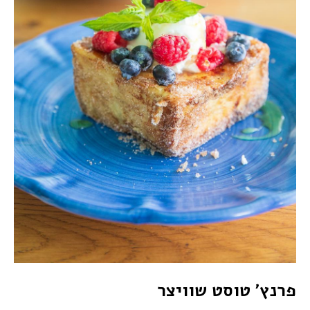
פרנץ׳ טוסט שוויצר